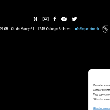
 09 05 Ch. de Mancy 61 1245 Collonge-Bellerive
info@epicentre.ch
Pour offrir les m
accéder aux info
Vous pouvez modi
"Gérer les servic
Gérer les service