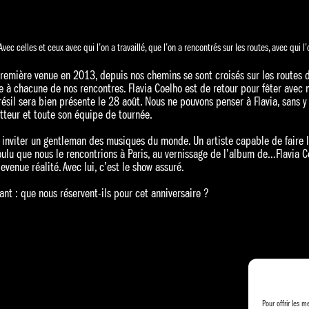
Avec celles et ceux avec qui l’on a travaillé, que l’on a rencontrés sur les routes, avec qui 
remière venue en 2013, depuis nos chemins se sont croisés sur les routes de
e à chacune de nos rencontres. Flavia Coelho est de retour pour fêter avec n
ésil sera bien présente le 28 août. Nous ne pouvons penser à Flavia, sans y 
tteur et toute son équipe de tournée.
 inviter un gentleman des musiques du monde. Un artiste capable de faire li
ulu que nous le rencontrions à Paris, au vernissage de l’album de…Flavia C
venue réalité. Avec lui, c’est le show assuré.
nt : que nous réservent-ils pour cet anniversaire ?
Pour offrir les m