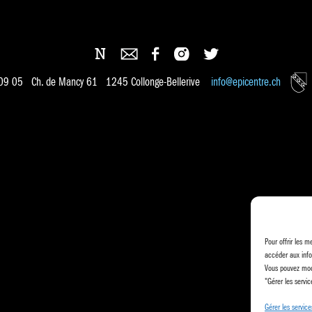
 09 05 Ch. de Mancy 61 1245 Collonge-Bellerive
info@epicentre.ch
Pour offrir les m
accéder aux info
Vous pouvez modi
"Gérer les servic
Gérer les service