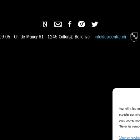
 09 05 Ch. de Mancy 61 1245 Collonge-Bellerive
info@epicentre.ch
Pour offrir les m
accéder aux info
Vous pouvez modi
"Gérer les servic
Gérer les service