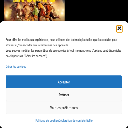
Pour offrir les meilleures expériences, nous utilisons des technologies telles que les cookies pour
Image principale
stocker et/ou accéder aux informations des appareils.
Vous pouvez modifier les paramètres de vos cookies à tout moment (plus d'options sont disponibles
en cliquant sur "Gérer les services").
Gérer les services
L'épicentre +41 22 855 09 05 Ch. de Mancy 61 1245 Collonge-
Bellerive
info@epicentre.ch
Accepter
handmade by
agencies.ch
Refuser
Voir les préférences
Politique de cookies
Déclaration de confidentialité