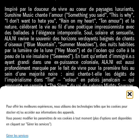
Inspiré par la douceur de vivre au coeur de paysages luxuriants,
Sunshine Music chante l’amour ("Something you said", "This is why",
"I don't want to hate you", "Rain on my heart", “Ton amour”) et la
nature, célébrant la vie au fil d’une poétique impressionniste avec
des ballades à l’élégance intemporelle. Soul, solaire et sensuelle,
ALA.NI ravive le souvenir des horizons verdoyants baignés de chants
d’oiseaux (“Blue Mountain”, “Summer Meadows”), des nuits habitées
par la lumière de la lune (“Hey Moon”) et de l’océan qui colle à la
peau de la vie insulaire (“Seaweed”). En tant qu’enfant d’immigré.e.s
ayant grandi dans une ex-puissance coloniale, ALA.NI est aussi
profondément marquée par le fait de vivre pour la première fois au
sein d’une majorité noire : ainsi chante-t-elle les dégâts de
l’impérialisme dans “Tief” — “voleur” en patois jamaïcain — qui
emprunte un sample à “The Slave” du roi du calypso Mighty Sparrow.
Enfin, “The best of me” rend hommage à Tony O’Saul, regretté mentor
qui l’a poussé à se dépasser, à croire en elle et en ses rêves
lorsqu’elle avait onze ans.
Pour offrir les meilleures expériences, nous utilisons des technologies telles que les cookies pour
stocker et/ou accéder aux informations des appareils.
Dix ans après ses débuts, la londonienne opère un retour en grâce
Vous pouvez modifier les paramètres de vos cookies à tout moment (plus d'options sont disponibles
avec un album qui porte son titre à merveille… Dans Sunshine Music,
en cliquant sur "Gérer les services").
ALA.NI rayonne !
Gérer les services
ALA.NI : voix / Thomas Naïm : guitare / Olivier Koundouno: violoncelle