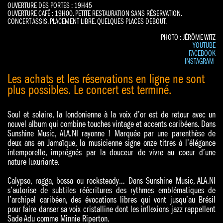
OUVERTURE DES PORTES : 19H45
OUVERTURE CAFÉ : 19H00. PETITE RESTAURATION SANS RÉSERVATION.
CONCERT ASSIS. PLACEMENT LIBRE. QUELQUES PLACES DEBOUT.
PHOTO : JÉRÔME WITZ
YOUTUBE
FACEBOOK
INSTAGRAM
Les achats et les réservations en ligne ne sont
plus possibles. Le concert est terminé.
Soul et solaire, la londonienne à la voix d’or est de retour avec un
nouvel album qui combine touches vintage et accents caribéens. Dans
Sunshine Music, ALA.NI rayonne ! Marquée par une parenthèse de
deux ans en Jamaïque, la musicienne signe onze titres à l’élégance
intemporelle, imprégnés par la douceur de vivre au coeur d’une
nature luxuriante.
Calypso, ragga, bossa ou rocksteady… Dans Sunshine Music, ALA.NI
s’autorise de subtiles réécritures des rythmes emblématiques de
l’archipel caribéen, des évocations libres qui vont jusqu’au Brésil
pour faire danser sa voix cristalline dont les inflexions jazz rappellent
Sade Adu comme Minnie Riperton.