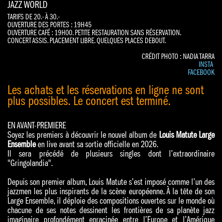
JAZZ WORLD
TARIFS DE 20.- À 30.-
OUVERTURE DES PORTES : 19H45
OUVERTURE CAFÉ : 19H00. PETITE RESTAURATION SANS RÉSERVATION.
CONCERT ASSIS. PLACEMENT LIBRE. QUELQUES PLACES DEBOUT.
CRÉDIT PHOTO : NADIA TARRA
INSTA
FACEBOOK
Les achats et les réservations en ligne ne sont
plus possibles. Le concert est terminé.
EN AVANT-PREMIERE
Soyez les premiers à découvrir le nouvel album de
Louis Matute Large
Ensemble
en live avant sa sortie officielle en 2026.
Il sera précédé de plusieurs singles dont l’extraordinaire
"Gringolandia".
Depuis son premier album, Louis Matute s’est imposé comme l’un des
jazzmen les plus inspirants de la scène européenne. À la tête de son
Large Ensemble, il déploie des compositions ouvertes sur le monde où
chacune de ses notes dessinent les frontières de sa planète jazz
imaginaire profondément enracinée entre l’Europe et l’Amérique