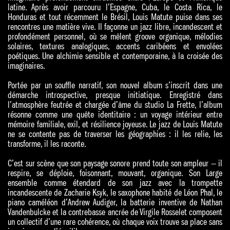
latine. Après avoir parcouru l’Espagne, Cuba, le Costa Rica, le
Honduras et tout récemment le Brésil, Louis Matute puise dans ses
rencontres une matière vive. Il façonne un jazz libre, incandescent et
profondément personnel, où se mêlent groove organique, mélodies
solaires, textures analogiques, accents caribéens et envolées
poétiques. Une alchimie sensible et contemporaine, à la croisée des
imaginaires.
Portée par un souffle narratif, son nouvel album s’inscrit dans une
démarche introspective, presque initiatique. Enregistré dans
l’atmosphère feutrée et chargée d’âme du studio La Frette, l’album
résonne comme une quête identitaire : un voyage intérieur entre
mémoire familiale, exil, et résilience joyeuse. Le jazz de Louis Matute
ne se contente pas de traverser les géographies : il les relie, les
transforme, il les raconte.
C’est sur scène que son paysage sonore prend toute son ampleur — il
respire, se déploie, foisonnant, mouvant, organique. Son Large
ensemble comme étendard de son jazz avec la trompette
incandescente de Zacharie Ksyk, le saxophone habité de Léon Phal, le
piano caméléon d’Andrew Audiger, la batterie inventive de Nathan
Vandenbulcke et la contrebasse ancrée de Virgile Rosselet composent
un collectif d’une rare cohérence, où chaque voix trouve sa place sans