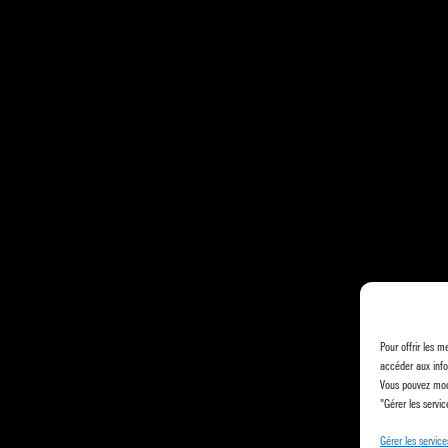
Pour offrir les m
accéder aux info
Vous pouvez modi
"Gérer les servic
Gérer les service