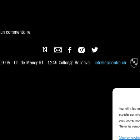
 un commentaire.
 09 05 Ch. de Mancy 61 1245 Collonge-Bellerive
info@epicentre.ch
Pour offrir les m
accéder aux info
Vous pouvez modi
"Gérer les servic
Gérer les service