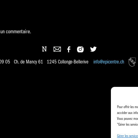
 un commentaire.
 09 05 Ch. de Mancy 61 1245 Collonge-Bellerive
info@epicentre.ch
Pour offrir les m
accéder aux info
Vous pouvez modi
"Gérer les servic
Gérer les service