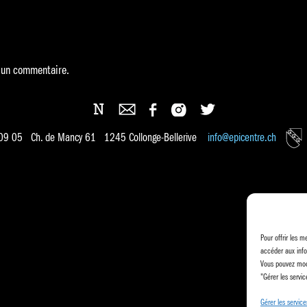
 un commentaire.
 09 05 Ch. de Mancy 61 1245 Collonge-Bellerive
info@epicentre.ch
Pour offrir les m
accéder aux info
Vous pouvez modi
"Gérer les servic
Gérer les service