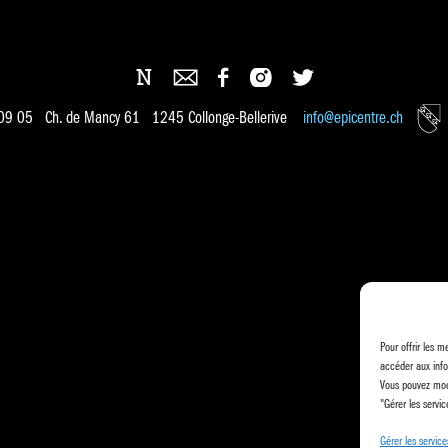
 09 05 Ch. de Mancy 61 1245 Collonge-Bellerive
info@epicentre.ch
Pour offrir les m
accéder aux info
Vous pouvez modi
"Gérer les servic
Gérer les service