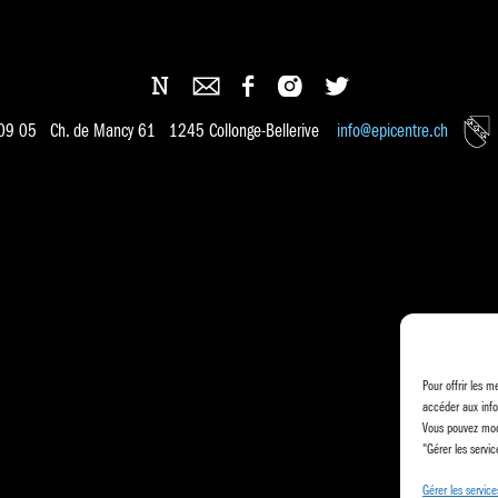
 09 05 Ch. de Mancy 61 1245 Collonge-Bellerive
info@epicentre.ch
Pour offrir les m
accéder aux info
Vous pouvez modi
"Gérer les servic
Gérer les service