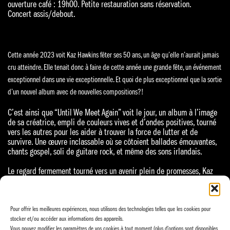
ouverture café : 19h00. Petite restauration sans réservation.
Concert assis/debout.
Cette année 2023 voit Kaz Hawkins fêter ses 50 ans, un âge qu’elle n’aurait jamais
cru atteindre. Elle tenait donc à faire de cette année une grande fête, un événement
exceptionnel dans une vie exceptionnelle. Et quoi de plus exceptionnel que la sortie
d’un nouvel album avec de nouvelles compositions?!
C’est ainsi que “Until We Meet Again” voit le jour, un album à l’image
de sa créatrice, empli de couleurs vives et d’ondes positives, tourné
vers les autres pour les aider à trouver la force de lutter et de
survivre. Une œuvre inclassable où se côtoient ballades émouvantes,
chants gospel, soli de guitare rock, et même des sons irlandais.
Le regard fermement tourné vers un avenir plein de promesses, Kaz
Hawkins entame ce nouveau chapitre dans un grand rire, pétillant
comme sa musique.
Pour offrir les meilleures expériences, nous utilisons des technologies telles que les cookies pour
stocker et/ou accéder aux informations des appareils.
Vous pouvez modifier les paramètres de vos cookies à tout moment (plus d'options sont disponibles