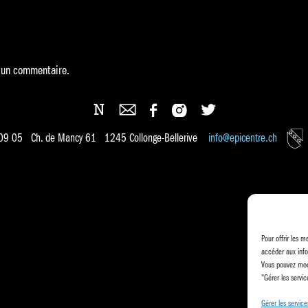
 un commentaire.
 09 05 Ch. de Mancy 61 1245 Collonge-Bellerive
info@epicentre.ch
Pour offrir les m
accéder aux info
Vous pouvez modi
"Gérer les servic
Gérer les service