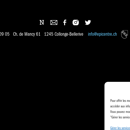
 09 05 Ch. de Mancy 61 1245 Collonge-Bellerive
info@epicentre.ch
Pour offrir les m
accéder aux info
Vous pouvez modi
"Gérer les servic
Gérer les service