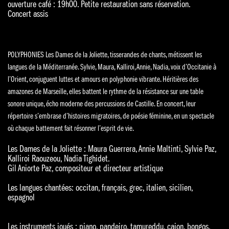
ouverture café : 19h00. Petite restauration sans réservation.
Concert assis
POLYPHONIES Les Dames de la Joliette, tisserandes de chants, métissent les
langues de la Méditerranée. Sylvie, Maura, Kalliroi, Annie, Nadia, voix d’Occitanie à
l’Orient, conjuguent luttes et amours en polyphonie vibrante. Héritières des
amazones de Marseille, elles battent le rythme de la résistance sur une table
sonore unique, écho moderne des percussions de Castille. En concert, leur
répertoire s’embrase d’histoires migratoires, de poésie féminine, en un spectacle
où chaque battement fait résonner l’esprit de vie.
Les Dames de la Joliette : Maura Guerrera, Annie Maltinti, Sylvie Paz,
Kalliroi Raouzeou, Nadia Tighidet.
Gil Aniorte Paz, compositeur et directeur artistique
Les langues chantées: occitan, français, grec, italien, sicilien,
espagnol
Les instruments joués : piano, pandeiro, tamureddu, cajon, bongos,