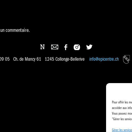
 un commentaire.
 09 05 Ch. de Mancy 61 1245 Collonge-Bellerive
info@epicentre.ch
Pour offrir les m
accéder aux info
Vous pouvez modi
"Gérer les servic
Gérer les service