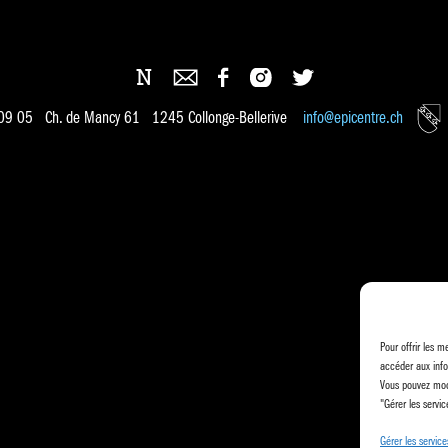
 09 05 Ch. de Mancy 61 1245 Collonge-Bellerive
info@epicentre.ch
Pour offrir les m
accéder aux info
Vous pouvez modi
"Gérer les servic
Gérer les service