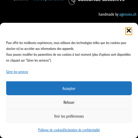
handmade by
agencies.ch
Pour offrir les meilleures expériences, nous utilisons des technologies telles que les cookies pour
stocker et/ou accéder aux informations des appareils.
Vous pouvez modifier les paramètres de vos cookies à tout moment (plus d'options sont disponibles
en cliquant sur "Gérer les services").
Gérer les services
Accepter
Refuser
Voir les préférences
Politique de cookies
Déclaration de confidentialité