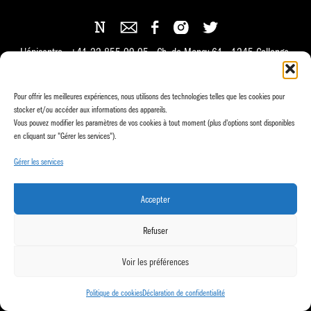
L'épicentre +41 22 855 09 05 Ch. de Mancy 61 1245 Collonge-
Bellerive
info@epicentre.ch
Pour offrir les meilleures expériences, nous utilisons des technologies telles que les cookies pour
handmade by
agencies.ch
stocker et/ou accéder aux informations des appareils.
Vous pouvez modifier les paramètres de vos cookies à tout moment (plus d'options sont disponibles
en cliquant sur "Gérer les services").
Gérer les services
Accepter
Refuser
Voir les préférences
Politique de cookies
Déclaration de confidentialité