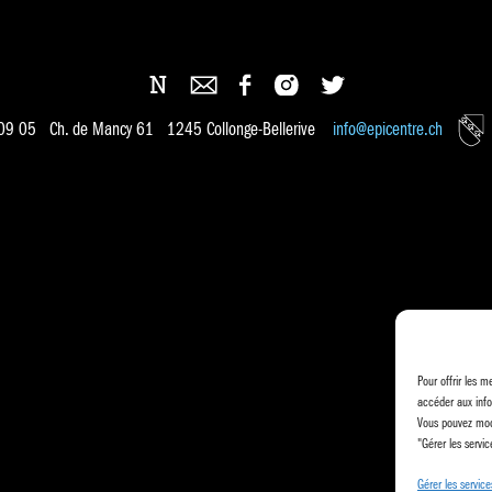
 09 05 Ch. de Mancy 61 1245 Collonge-Bellerive
info@epicentre.ch
Pour offrir les m
accéder aux info
Vous pouvez modi
"Gérer les servic
Gérer les service