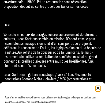
ouverture café : 19h00. Petite restauration sans réservation.
Disposition debout au centre / quelques bancs sur les côtés
Brésil
Véritable amoureux de tissages sonores au croisement de plusieurs
cultures, Lucas Santtana semble en mission. D’abord conçue pour
rassembler, sa musique s’enrichit d’un sens politique prégnant,
célébrant la rencontre de l’autre, les logiques d’union et la beauté de
la nature. Aux reflets de la douceur et de la luminosité, le multi-
instrumentiste cultive sa réputation de caméléon musical au grand
bonheur des oreilles curieuses entre musiques brésiliennes, funk,
electro et sonorités tropicales.
Lucas Santtana – guitare acoustique / voix Zé Luis Nascimento –
percussions Caetano Malta – claviers / MPC (orchestrations et
textures)
Pour offrir les meilleures expériences, nous utilisons des technologies telles que les cookies pour
Insta
stocker et/ou accéder aux informations des appareils.