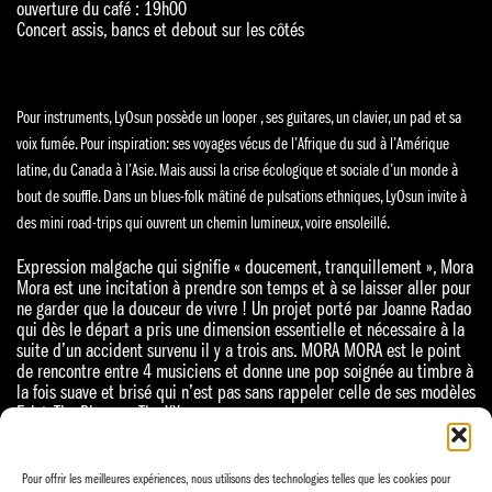
ouverture du café : 19h00
Concert assis, bancs et debout sur les côtés
Pour instruments, LyOsun possède un looper , ses guitares, un clavier, un pad et sa
voix fumée. Pour inspiration: ses voyages vécus de l’Afrique du sud à l’Amérique
latine, du Canada à l’Asie. Mais aussi la crise écologique et sociale d’un monde à
bout de souffle. Dans un blues-folk mâtiné de pulsations ethniques, LyOsun invite à
des mini road-trips qui ouvrent un chemin lumineux, voire ensoleillé.
Expression malgache qui signifie « doucement, tranquillement », Mora
Mora est une incitation à prendre son temps et à se laisser aller pour
ne garder que la douceur de vivre ! Un projet porté par Joanne Radao
qui dès le départ a pris une dimension essentielle et nécessaire à la
suite d’un accident survenu il y a trois ans. MORA MORA est le point
de rencontre entre 4 musiciens et donne une pop soignée au timbre à
la fois suave et brisé qui n’est pas sans rappeler celle de ses modèles
Feist, The Blaze ou The XX.
Pour offrir les meilleures expériences, nous utilisons des technologies telles que les cookies pour