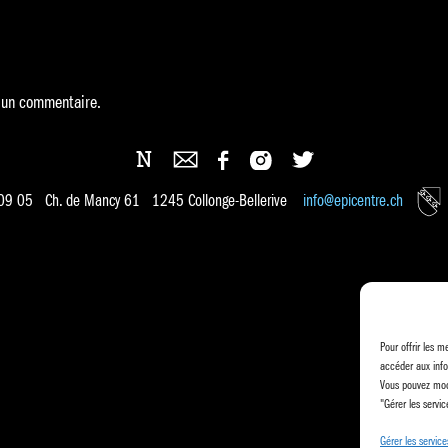
 un commentaire.
 09 05 Ch. de Mancy 61 1245 Collonge-Bellerive
info@epicentre.ch
Pour offrir les m
accéder aux info
Vous pouvez modi
"Gérer les servic
Gérer les service