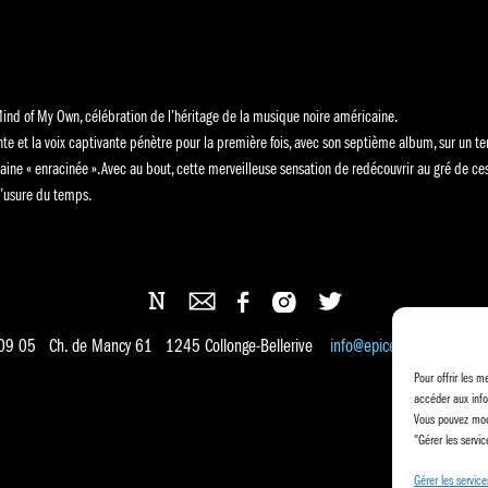
ind of My Own, célébration de l’héritage de la musique noire américaine.
e et la voix captivante pénètre pour la première fois, avec son septième album, sur un terr
aine « enracinée ». Avec au bout, cette merveilleuse sensation de redécouvrir au gré de ce
 l’usure du temps.
 09 05 Ch. de Mancy 61 1245 Collonge-Bellerive
info@epicentre.ch
Pour offrir les m
accéder aux info
Vous pouvez modi
"Gérer les servic
Gérer les service