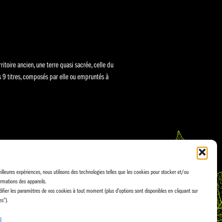
itoire ancien, une terre quasi sacrée, celle du
s 9 titres, composés par elle ou empruntés à
eilleures expériences, nous utilisons des technologies telles que les cookies pour stocker et/ou
handmade by
agencies.ch
rmations des appareils.
fier les paramètres de vos cookies à tout moment (plus d'options sont disponibles en cliquant sur
es").
s