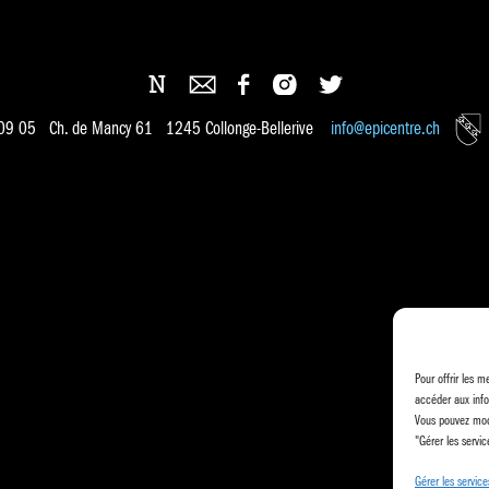
 09 05 Ch. de Mancy 61 1245 Collonge-Bellerive
info@epicentre.ch
Pour offrir les m
accéder aux info
Vous pouvez modi
"Gérer les servic
Gérer les service