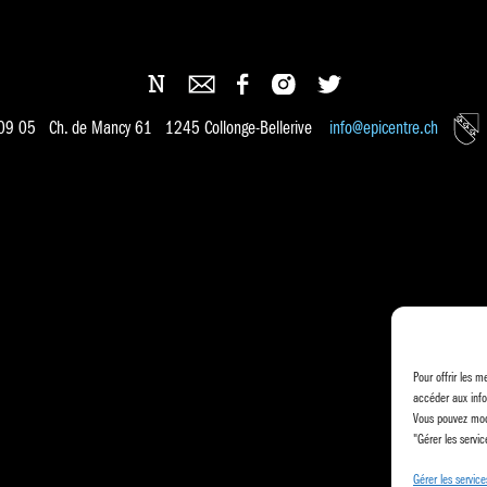
 09 05 Ch. de Mancy 61 1245 Collonge-Bellerive
info@epicentre.ch
Pour offrir les m
accéder aux info
Vous pouvez modi
"Gérer les servic
Gérer les service