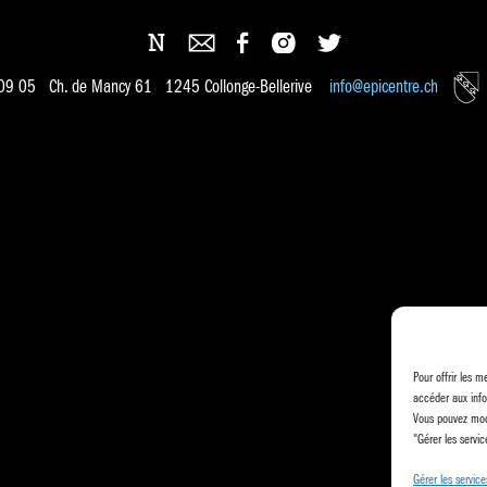
 09 05 Ch. de Mancy 61 1245 Collonge-Bellerive
info@epicentre.ch
Pour offrir les m
accéder aux info
Vous pouvez modi
"Gérer les servic
Gérer les service