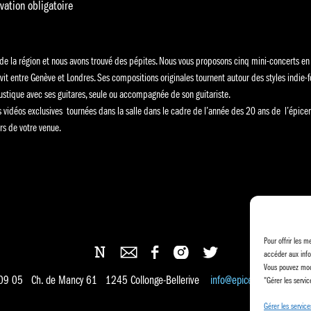
vation obligatoire
de la région et nous avons trouvé des pépites. Nous vous proposons cinq mini-concerts en
vit entre Genève et Londres. Ses compositions originales tournent autour des styles indie-folk
oustique avec ses guitares, seule ou accompagnée de son guitariste.
 vidéos exclusives tournées dans la salle dans le cadre de l’année des 20 ans de l’épicen
ors de votre venue.
Pour offrir les m
accéder aux info
Vous pouvez modi
 09 05 Ch. de Mancy 61 1245 Collonge-Bellerive
info@epicentre.ch
"Gérer les servic
Gérer les service