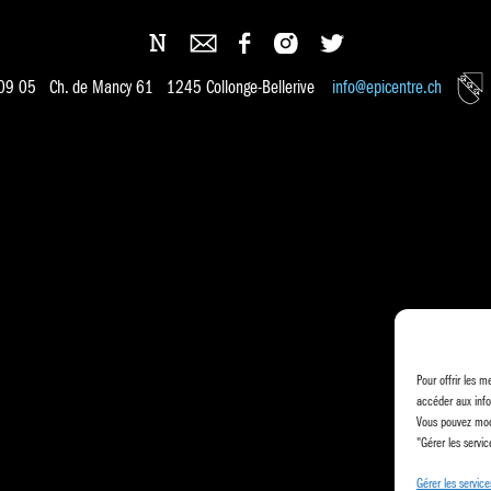
 09 05 Ch. de Mancy 61 1245 Collonge-Bellerive
info@epicentre.ch
Pour offrir les m
accéder aux info
Vous pouvez modi
"Gérer les servic
Gérer les service