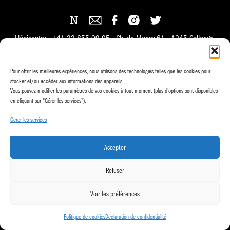
L'épicentre +41 22 855 09 05 Ch. de Mancy 61 1245 Collonge-
Bellerive
info@epicentre.ch
Pour offrir les meilleures expériences, nous utilisons des technologies telles que les cookies pour
handmade by
agencies.ch
stocker et/ou accéder aux informations des appareils.
Vous pouvez modifier les paramètres de vos cookies à tout moment (plus d'options sont disponibles
en cliquant sur "Gérer les services").
Gérer les services
Accepter
Refuser
Voir les préférences
Politique de cookies
Déclaration de confidentialité