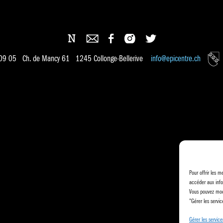
 09 05 Ch. de Mancy 61 1245 Collonge-Bellerive
info@epicentre.ch
Pour offrir les m
accéder aux info
Vous pouvez modi
"Gérer les servic
Gérer les service