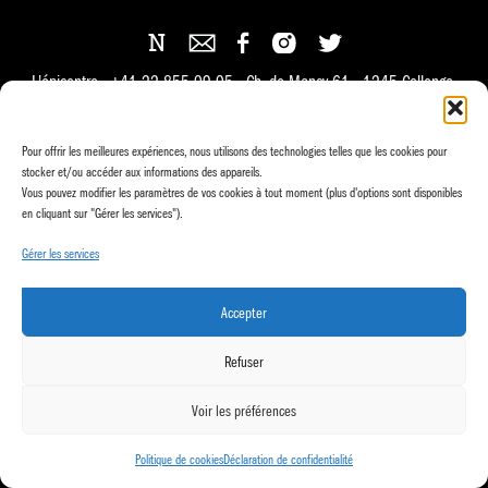
L'épicentre +41 22 855 09 05 Ch. de Mancy 61 1245 Collonge-
Bellerive
info@epicentre.ch
Pour offrir les meilleures expériences, nous utilisons des technologies telles que les cookies pour
handmade by
agencies.ch
stocker et/ou accéder aux informations des appareils.
Vous pouvez modifier les paramètres de vos cookies à tout moment (plus d'options sont disponibles
en cliquant sur "Gérer les services").
Gérer les services
Accepter
Refuser
Voir les préférences
Politique de cookies
Déclaration de confidentialité