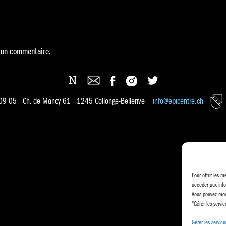
 un commentaire.
 09 05 Ch. de Mancy 61 1245 Collonge-Bellerive
info@epicentre.ch
Pour offrir les m
accéder aux info
Vous pouvez modi
"Gérer les servic
Gérer les service