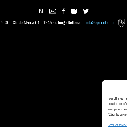
 09 05 Ch. de Mancy 61 1245 Collonge-Bellerive
info@epicentre.ch
Pour offrir les m
accéder aux info
Vous pouvez modi
"Gérer les servic
Gérer les service