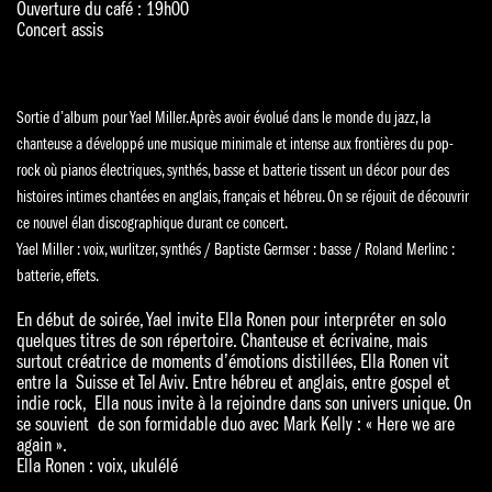
Ouverture du café : 19h00
Concert assis
Sortie d’album pour Yael Miller. Après avoir évolué dans le monde du jazz, la
chanteuse a développé une musique minimale et intense aux frontières du pop-
rock où pianos électriques, synthés, basse et batterie tissent un décor pour des
histoires intimes chantées en anglais, français et hébreu. On se réjouit de découvrir
ce nouvel élan discographique durant ce concert.
Yael Miller : voix, wurlitzer, synthés / Baptiste Germser : basse / Roland Merlinc :
batterie, effets.
En début de soirée, Yael invite Ella Ronen pour interpréter en solo
quelques titres de son répertoire. Chanteuse et écrivaine, mais
surtout créatrice de moments d’émotions distillées, Ella Ronen vit
entre la Suisse et Tel Aviv. Entre hébreu et anglais, entre gospel et
indie rock, Ella nous invite à la rejoindre dans son univers unique. On
se souvient de son formidable duo avec Mark Kelly : « Here we are
again ».
Ella Ronen : voix, ukulélé