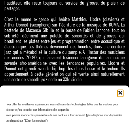
l’auditeur, elle reste toujours au service du groove, du plaisir de
partager.
C’est la même exigence qui habite Matthieu Llodra (claviers) et
Arthur Donnot (saxophone) sur l’écriture de la musique de KUMA. La
batterie de Maxence Sibille et la basse de Fabien Iannone, tout en
sobriété, déclinent une palette de sonorités et de grooves qui
brouillent les pistes entre jeu et programmation, entre acoustique et
électronique. Les thèmes deviennent des boucles, dans une écriture
jazz qui a métabolisé la culture du sample. A l’instar des musiciens
des années 70-80, qui faisaient fusionner la rigueur de la musique
savante afro-américaine avec les tendances populaires, Llodra et
Donnot ont grandi avec le hip-hop, les clubs house et la techno. Ils
appartiennent à cette génération qui réinvente ainsi naturellement
une sorte de smooth-jazz codé au XXIe siècle.
Matthieu Llodra : claviers / Arthur Donnot : saxophone / Maxence
Sibille : batterie / Fabien Iannone : basse
Pour offrir les meilleures expériences, nous utilisons des technologies telles que les cookies pour
Ce concert constitue le vernissage officiel de leur dernier EP « IV »
stocker et/ou accéder aux informations des appareils.
sorti sous la forme de vidéos entre novembre 2024 et avril 2025.
Vous pouvez modifier les paramètres de vos cookies à tout moment (plus d'options sont disponibles
KUMA se réjouit de vous retrouver pour une soirée haute en couleurs
en cliquant sur "Gérer les services").
et pleine de SURPRISES. Trois jours de résidence son & lumière dans
les murs de l'épicentre précéderont ce concert grâce à l'
Aide à la