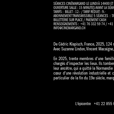
SÉANCES CINÉMARGAND LE LUNDI À 14H00 ET
OUVERTURE SALLE : 15 MINUTES AVANT LA SÉ
TARIFS : BILLET : 12.- / TARIF RÉDUIT : 9.-
ABONNEMENT TRANSMISSIBLE 5 SÉANCES : TARI
BILLETTERIE SUR PLACE / PAIEMENT CASH
RENSEIGNEMENTS : +41 76 332 59 74 / +41 
INFO@CINEMARGAND.CH
De Cédric Klapisch, France, 2025, 124 
Avec Suzanne Lindon, Vincent Macaigne, 
En 2025, trente membres d'une famill
chargés d'inspecter les lieux. Ils tombe
leur ancêtre, qui a quitté la Normandie 
cœur d'une révolution industrielle et 
particulier de la fin du 19e siècle, ma
L'épicentre +41 22 855