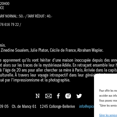
 20H00
ANCE
F NORMAL : 50.- / TARIF RÉDUIT : 40.-
76 616 79 22 /
min.
Zinedine Soualem, Julie Platon, Cécile de France, Abraham Wapler.
e apprennent qu'ils vont hériter d'une maison inoccupée depuis des ann
nt alors sur les traces de la mystérieuse Adèle. En retraçant ensemble leur 
à l'âge de 20 ans pour aller chercher sa mère à Paris. Arrivée dans la capita
culturelle. À travers leur voyage introspectif dans leur généalogie, les 
rqué par l'impressionnisme et la photographie.
Pour offrir les m
accéder aux info
Vous pouvez modi
"Gérer les servic
 09 05 Ch. de Mancy 61 1245 Collonge-Bellerive
info@epicentre.ch
Gérer les service