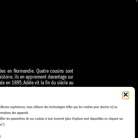
ées en Normandie. Quatre cousins sont
histoire, ils en apprennent davantage sur
le en 1895, Adèle vit la fin du siècle au
quatre descendants découvrent un moment
eilleures expériences, nous utilisons des technologies telles que les cookies pour stocker et/ou
rmations des appareils.
fier les paramètres de vos cookies à tout moment (plus d'options sont disponibles en cliquant sur
es").
s